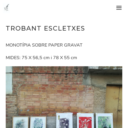
Vés
Núria Costa Balasch #soccugula
al
contingut
TROBANT ESCLETXES
MONOTÍPIA SOBRE PAPER GRAVAT
MIDES: 75 X 56,5 cm i 78 X 55 cm