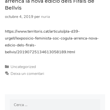
arrenca la nova edició dels Firals de
Bellvís
octubre 4, 2019
per
nuria
https://www.territoris.cat/articulo/pla-d39-
urgell/lexposicio-feminista-soc-cogula-arrenca-nova-
edicio-dels-firals-
bellvis/20190725134613058189.html
Categories
Uncategorized
Deixa un comentari
Cerca: