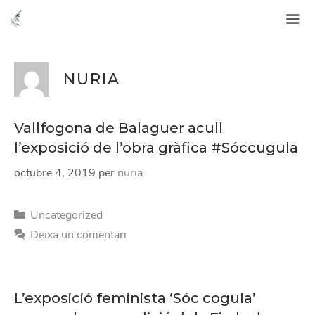
Vés
Núria Costa Balasch #soccugula
al
contingut
NURIA
Vallfogona de Balaguer acull
l’exposició de l’obra gràfica #Sóccugula
octubre 4, 2019
per
nuria
Categories
Uncategorized
Deixa un comentari
L’exposició feminista ‘Sóc cogula’